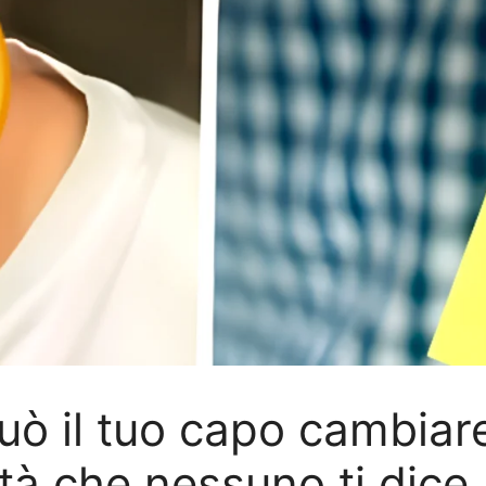
uò il tuo capo cambiare 
tà che nessuno ti dice