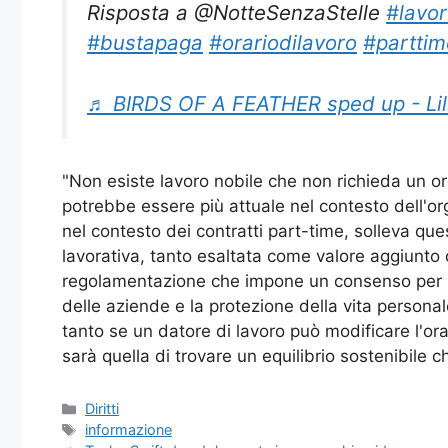
Risposta a @NotteSenzaStelle
#lavo
#bustapaga
#orariodilavoro
#parttim
♬ BIRDS OF A FEATHER sped up - Lil
"Non esiste lavoro nobile che non richieda un or
potrebbe essere più attuale nel contesto dell'org
nel contesto dei contratti part-time, solleva ques
lavorativa, tanto esaltata come valore aggiunto de
regolamentazione che impone un consenso per il c
delle aziende e la protezione della vita personale
tanto se un datore di lavoro può modificare l'orar
sarà quella di trovare un equilibrio sostenibile ch
Categorie
Diritti
Tag
informazione