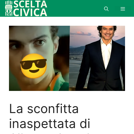
Vai
al
Men
contenuto
La sconfitta
inaspettata di