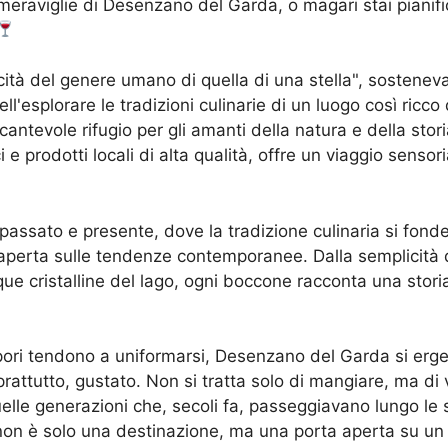
 meraviglie di Desenzano del Garda, o magari stai pianifi
icità del genere umano di quella di una stella", sostenev
dell'esplorare le tradizioni culinarie di un luogo così ri
ntevole rifugio per gli amanti della natura e della stor
 e prodotti locali di alta qualità, offre un viaggio sensori
ssato e presente, dove la tradizione culinaria si fonde 
perta sulle tendenze contemporanee. Dalla semplicità di
que cristalline del lago, ogni boccone racconta una stori
pori tendono a uniformarsi, Desenzano del Garda si er
prattutto, gustato. Non si tratta solo di mangiare, ma di
lle generazioni che, secoli fa, passeggiavano lungo le st
non è solo una destinazione, ma una porta aperta su un 